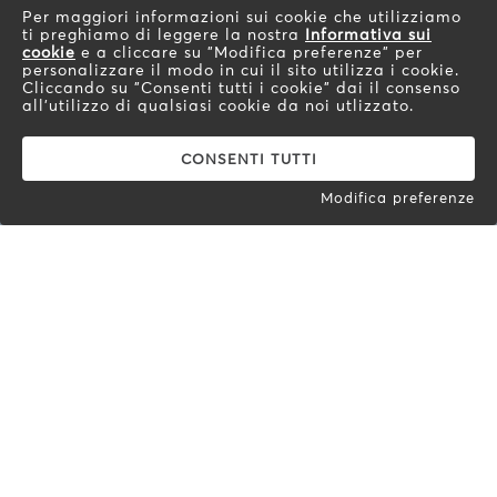
2 vasche + gocciolatoio con rubinetto Ring
Per maggiori informazioni sui cookie che utilizziamo
ti preghiamo di leggere la nostra
Informativa sui
cookie
e a cliccare su "Modifica preferenze" per
SCOPRI IL PRODOTTO
personalizzare il modo in cui il sito utilizza i cookie.
Cliccando su "Consenti tutti i cookie" dai il consenso
all'utilizzo di qualsiasi cookie da noi utlizzato.
CONSENTI TUTTI
Modifica preferenze
Barazza s.r.l.
Via Risorgimento, 14 - 31025
Sarano di S.Lucia di Piave (TV) - Italy
Telefono: +39 0438 62888