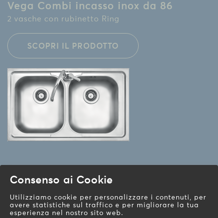
Vega Combi incasso inox da 86
2 vasche con rubinetto Ring
SCOPRI IL PRODOTTO
Consenso ai Cookie
Utilizziamo cookie per personalizzare i contenuti, per
Vega Combi incasso inox da 116
avere statistiche sul traffico e per migliorare la tua
esperienza nel nostro sito web.