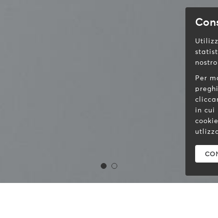
Con
Utiliz
statis
nostro
Per ma
pregh
clicca
in cui
cookie
utlizz
CON